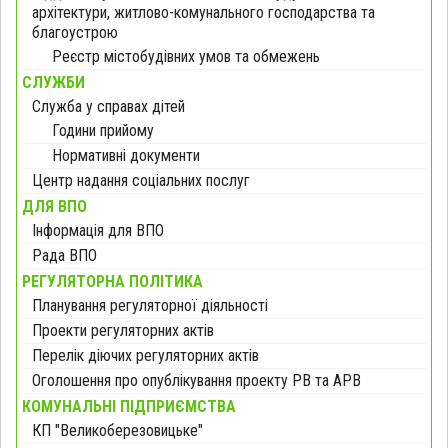
архітектури, житлово-комунального господарства та
благоустрою
Реєстр містобудівних умов та обмежень
СЛУЖБИ
Служба у справах дітей
Години прийому
Нормативні документи
Центр надання соціальних послуг
ДЛЯ ВПО
Інформація для ВПО
Рада ВПО
РЕГУЛЯТОРНА ПОЛІТИКА
Планування регуляторної діяльності
Проекти регуляторних актів
Перелік діючих регуляторних актів
Оголошення про опублікування проекту РВ та АРВ
КОМУНАЛЬНІ ПІДПРИЄМСТВА
КП "Великоберезовицьке"