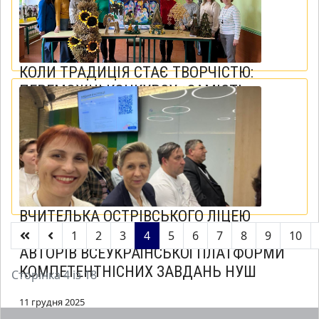
КОЛИ ТРАДИЦІЯ СТАЄ ТВОРЧІСТЮ:
ПЕРЕМОЖЦІ КОНКУРСУ «ЗАМІСТЬ
ЯЛИНКИ — ЗИМОВИЙ БУКЕТ»
15 грудня 2025
ВЧИТЕЛЬКА ОСТРІВСЬКОГО ЛІЦЕЮ
ПРЕДСТАВИЛА ТЕРНОПІЛЬЩИНУ СЕРЕД
1
2
3
4
5
6
7
8
9
10
АВТОРІВ ВСЕУКРАЇНСЬКОЇ ПЛАТФОРМИ
КОМПЕТЕНТНІСНИХ ЗАВДАНЬ НУШ
Сторінка 4 із 18
11 грудня 2025