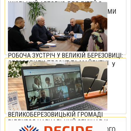
ШКІЛЬНИЙ АВТОБУС ДЛЯ ДІТЕЙ З
ОСОБЛИВИМИ ОСВІТНІМИ ПОТРЕБАМИ
24 грудня 2025
РОБОЧА ЗУСТРІЧ У ВЕЛИКІЙ БЕРЕЗОВИЦІ:
ОБГОВОРИЛИ ПРОЄКТ ТА МАЙБУТНІ
У
ЛОКАЦІЇ AGROLAB
20 грудня 2025
ВЕЛИКОБЕРЕЗОВИЦЬКІЙ ГРОМАДІ
ВІДБУВСЯ НАВЧАЛЬНИЙ СЕМІНАР У
МЕЖАХ ШВЕЙЦАРСЬКО-УКРАЇНСЬКОГО