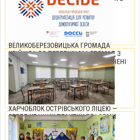
ПРОЄКТУ DECIDE
20 грудня 2025
ВЕЛИКОБЕРЕЗОВИЦЬКА ГРОМАДА
УВІЙШЛА ДО ПЕРЕЛІКУ 396 ГРОМАД З
УСІХ ОБЛАСТЕЙ УКРАЇНИ, ЯКІ ДОЛУЧЕНІ
ДО НАЦІОНАЛЬНОГО ПІЛОТУВАННЯ
СИСТЕМИ ПРОФОРІЄНТАЦІЇ ДІТЕЙ І
ПІДЛІТКІВ
17 грудня 2025
ХАРЧОБЛОК ОСТРІВСЬКОГО ЛІЦЕЮ —
СЕРЕД КРАЩИХ ПРАКТИК РЕФОРМИ
ШКІЛЬНОГО ХАРЧУВАННЯ ОБЛАСТІ
17 грудня 2025