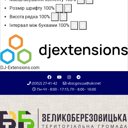
Розмір шрифту
100
%
Висота рядка
100
%
Інтервал між буквами
100
%
DJ-Extensions.com
(0352) 27-41-42
vbsr.gov.ua@ukr.net
Пн-Чт - 8:00 - 17:15, Пт - 8:00 - 16:00