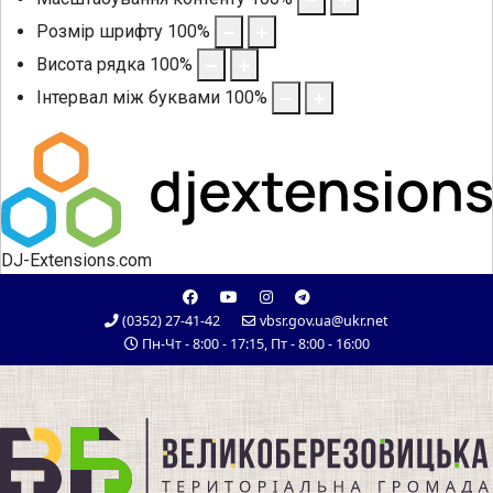
Розмір шрифту
100
%
Висота рядка
100
%
Інтервал між буквами
100
%
DJ-Extensions.com
(0352) 27-41-42
vbsr.gov.ua@ukr.net
Пн-Чт - 8:00 - 17:15, Пт - 8:00 - 16:00