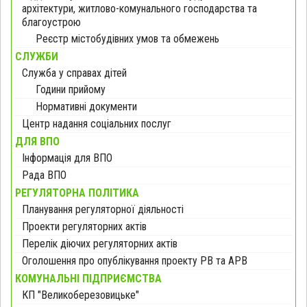
архітектури, житлово-комунального господарства та
благоустрою
Реєстр містобудівних умов та обмежень
СЛУЖБИ
Служба у справах дітей
Години прийому
Нормативні документи
Центр надання соціальних послуг
ДЛЯ ВПО
Інформація для ВПО
Рада ВПО
РЕГУЛЯТОРНА ПОЛІТИКА
Планування регуляторної діяльності
Проекти регуляторних актів
Перелік діючих регуляторних актів
Оголошення про опублікування проекту РВ та АРВ
КОМУНАЛЬНІ ПІДПРИЄМСТВА
КП "Великоберезовицьке"