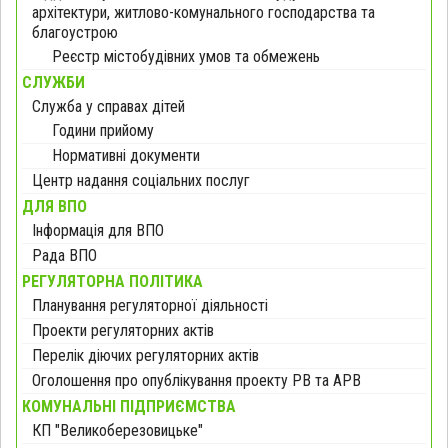
архітектури, житлово-комунального господарства та
благоустрою
Реєстр містобудівних умов та обмежень
СЛУЖБИ
Служба у справах дітей
Години прийому
Нормативні документи
Центр надання соціальних послуг
ДЛЯ ВПО
Інформація для ВПО
Рада ВПО
РЕГУЛЯТОРНА ПОЛІТИКА
Планування регуляторної діяльності
Проекти регуляторних актів
Перелік діючих регуляторних актів
Оголошення про опублікування проекту РВ та АРВ
КОМУНАЛЬНІ ПІДПРИЄМСТВА
КП "Великоберезовицьке"