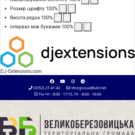
Розмір шрифту
100
%
Висота рядка
100
%
Інтервал між буквами
100
%
DJ-Extensions.com
(0352) 27-41-42
vbsr.gov.ua@ukr.net
Пн-Чт - 8:00 - 17:15, Пт - 8:00 - 16:00