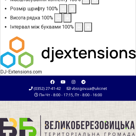
Розмір шрифту
100
%
Висота рядка
100
%
Інтервал між буквами
100
%
DJ-Extensions.com
(0352) 27-41-42
vbsr.gov.ua@ukr.net
Пн-Чт - 8:00 - 17:15, Пт - 8:00 - 16:00