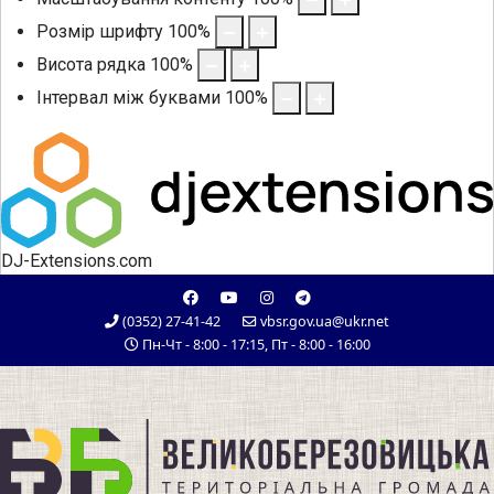
Розмір шрифту
100
%
Висота рядка
100
%
Інтервал між буквами
100
%
DJ-Extensions.com
(0352) 27-41-42
vbsr.gov.ua@ukr.net
Пн-Чт - 8:00 - 17:15, Пт - 8:00 - 16:00