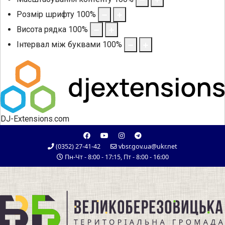
Розмір шрифту
100
%
Висота рядка
100
%
Інтервал між буквами
100
%
DJ-Extensions.com
(0352) 27-41-42
vbsr.gov.ua@ukr.net
Пн-Чт - 8:00 - 17:15, Пт - 8:00 - 16:00