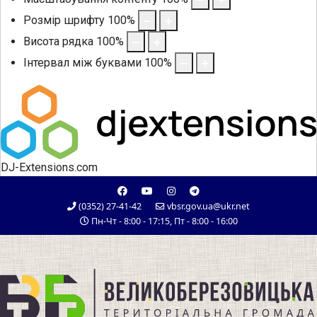
Розмір шрифту
100
%
Висота рядка
100
%
Інтервал між буквами
100
%
DJ-Extensions.com
(0352) 27-41-42
vbsr.gov.ua@ukr.net
Пн-Чт - 8:00 - 17:15, Пт - 8:00 - 16:00