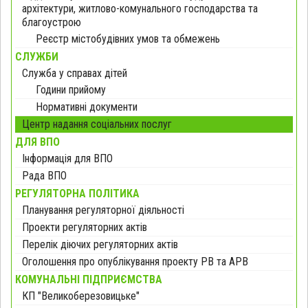
архітектури, житлово-комунального господарства та
благоустрою
Реєстр містобудівних умов та обмежень
СЛУЖБИ
Служба у справах дітей
Години прийому
Нормативні документи
Центр надання соціальних послуг
ДЛЯ ВПО
Інформація для ВПО
Рада ВПО
РЕГУЛЯТОРНА ПОЛІТИКА
Планування регуляторної діяльності
Проекти регуляторних актів
Перелік діючих регуляторних актів
Оголошення про опублікування проекту РВ та АРВ
КОМУНАЛЬНІ ПІДПРИЄМСТВА
КП "Великоберезовицьке"