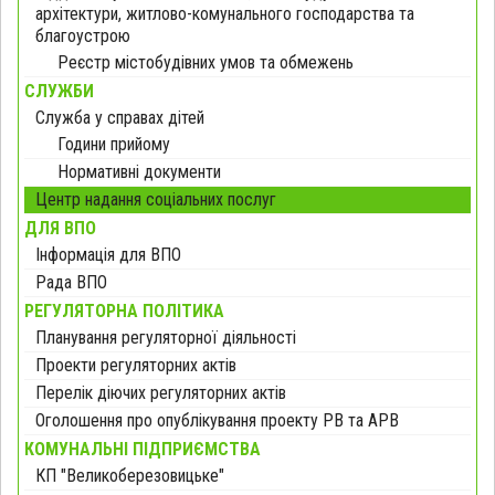
архітектури, житлово-комунального господарства та
благоустрою
Реєстр містобудівних умов та обмежень
СЛУЖБИ
Служба у справах дітей
Години прийому
Нормативні документи
Центр надання соціальних послуг
ДЛЯ ВПО
Інформація для ВПО
Рада ВПО
РЕГУЛЯТОРНА ПОЛІТИКА
Планування регуляторної діяльності
Проекти регуляторних актів
Перелік діючих регуляторних актів
Оголошення про опублікування проекту РВ та АРВ
КОМУНАЛЬНІ ПІДПРИЄМСТВА
КП "Великоберезовицьке"