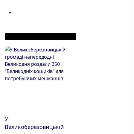
ІНШІ МАТЕРІАЛИ З РОЗДІЛУ
У
Великоберезовицькій