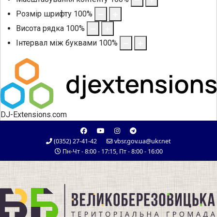
Розмір шрифту
100
%
Висота рядка
100
%
Інтервал між буквами
100
%
DJ-Extensions.com
(0352) 27-41-42
vbsr.gov.ua@ukr.net
Пн-Чт - 8:00 - 17:15, Пт - 8:00 - 16:00