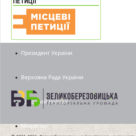
ПЕТИЦІЇ
Президент України
Верховна Рада України
Урядовий портал
Мінрегіон