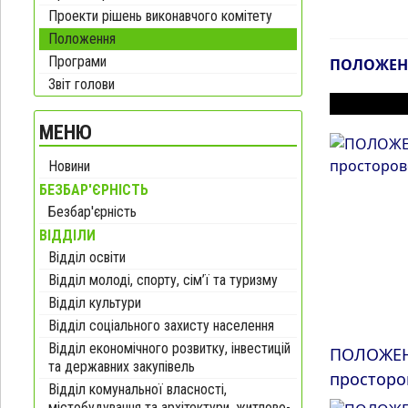
Проекти рішень виконавчого комітету
Положення
Програми
ПОЛОЖЕНН
Звіт голови
ІНШІ МАТ
МЕНЮ
Новини
БЕЗБАР'ЄРНІСТЬ
Безбар'єрність
ВІДДІЛИ
Відділ освіти
Відділ молоді, спорту, сім’ї та туризму
Відділ культури
Відділ соціального захисту населення
Відділ економічного розвитку, інвестицій
ПОЛОЖЕНН
та державних закупівель
просторо
Відділ комунальної власності,
містобудування та архітектури, житлово-