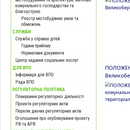
комунального господарства та
благоустрою
Реєстр містобудівних умов та
обмежень
СЛУЖБИ
Служба у справах дітей
Години прийому
Нормативні документи
Центр надання соціальних послуг
ПОЛОЖЕНН
ДЛЯ ВПО
Інформація для ВПО
Великобе
Рада ВПО
РЕГУЛЯТОРНА ПОЛІТИКА
Планування регуляторної діяльності
Проекти регуляторних актів
Перелік діючих регуляторних актів
Оголошення про опублікування проекту
РВ та АРВ