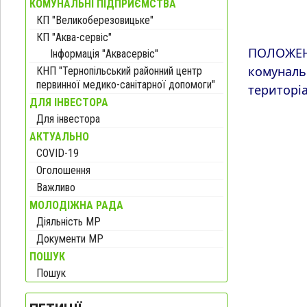
КОМУНАЛЬНІ ПІДПРИЄМСТВА
КП "Великоберезовицьке"
КП "Аква-сервіс"
ПОЛОЖЕНН
Інформація "Аквасервіс"
комуналь
КНП "Тернопільський районний центр
первинної медико-санітарної допомоги"
територіа
ДЛЯ ІНВЕСТОРА
Для інвестора
АКТУАЛЬНО
COVID-19
Оголошення
Важливо
МОЛОДІЖНА РАДА
Діяльність МР
Документи МР
ПОШУК
Пошук