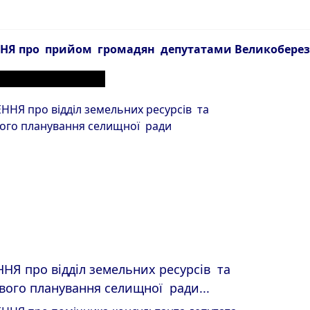
Я про прийом громадян депутатами Великоберезо
ЕРІАЛИ З РОЗДІЛУ
Я про відділ земельних ресурсів та
вого планування селищної ради...