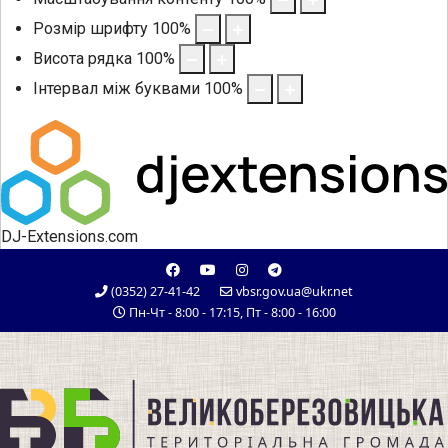
Розмір шрифту
100
%
Висота рядка
100
%
Інтервал між буквами
100
%
DJ-Extensions.com
(0352) 27-41-42
vbsr.gov.ua@ukr.net
Пн-Чт - 8:00 - 17:15, Пт - 8:00 - 16:00