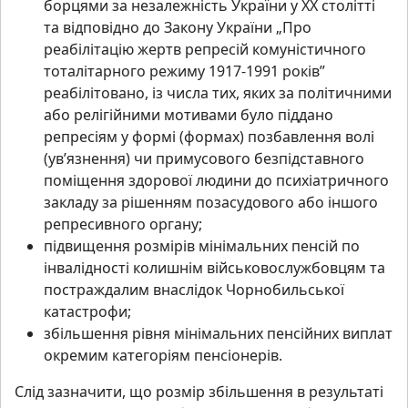
борцями за незалежність України у XX столітті
та відповідно до Закону України „Про
реабілітацію жертв репресій комуністичного
тоталітарного режиму 1917-1991 років”
реабілітовано, із числа тих, яких за політичними
або релігійними мотивами було піддано
репресіям у формі (формах) позбавлення волі
(ув’язнення) чи примусового безпідставного
поміщення здорової людини до психіатричного
закладу за рішенням позасудового або іншого
репресивного органу;
підвищення розмірів мінімальних пенсій по
інвалідності колишнім військовослужбовцям та
постраждалим внаслідок Чорнобильської
катастрофи;
збільшення рівня мінімальних пенсійних виплат
окремим категоріям пенсіонерів.
Слід зазначити, що розмір збільшення в результаті