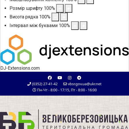
Розмір шрифту
100
%
Висота рядка
100
%
Інтервал між буквами
100
%
DJ-Extensions.com
(0352) 27-41-42
vbsr.gov.ua@ukr.net
Пн-Чт - 8:00 - 17:15, Пт - 8:00 - 16:00