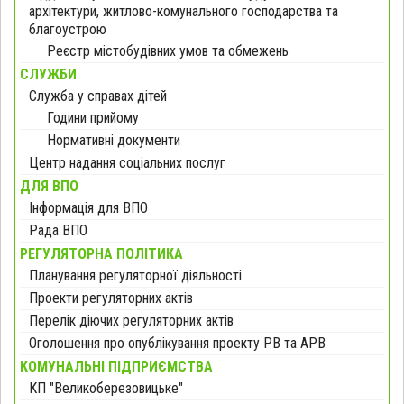
архітектури, житлово-комунального господарства та
благоустрою
Реєстр містобудівних умов та обмежень
СЛУЖБИ
Служба у справах дітей
Години прийому
Нормативні документи
Центр надання соціальних послуг
ДЛЯ ВПО
Інформація для ВПО
Рада ВПО
РЕГУЛЯТОРНА ПОЛІТИКА
Планування регуляторної діяльності
Проекти регуляторних актів
Перелік діючих регуляторних актів
Оголошення про опублікування проекту РВ та АРВ
КОМУНАЛЬНІ ПІДПРИЄМСТВА
КП "Великоберезовицьке"