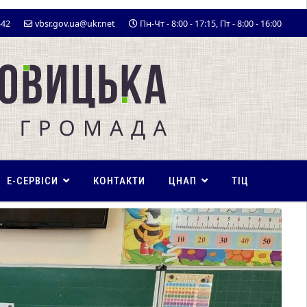
-42
vbsr.gov.ua@ukr.net
Пн-Чт - 8:00 - 17:15, Пт - 8:00 - 16:00
E-СЕРВІСИ
КОНТАКТИ
ЦНАП
ТІЦ