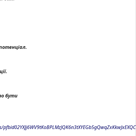
потенціал.
ії.
во бути
osts/pfbid02YXJj6WV9tKoBPLMzJQK6n3tXYEGb5gQwqZxKkwJxEX