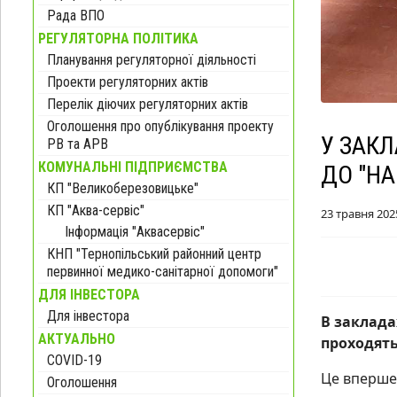
Рада ВПО
РЕГУЛЯТОРНА ПОЛІТИКА
Планування регуляторної діяльності
Проекти регуляторних актів
Перелік діючих регуляторних актів
Оголошення про опублікування проекту
У ЗАК
РВ та АРВ
КОМУНАЛЬНІ ПІДПРИЄМСТВА
ДО "НА
КП "Великоберезовицьке"
КП "Аква-сервіс"
23 травня 202
Інформація "Аквасервіс"
КНП "Тернопільський районний центр
первинної медико-санітарної допомоги"
ДЛЯ ІНВЕСТОРА
Для інвестора
В заклада
АКТУАЛЬНО
проходять
COVID-19
Це вперше 
Оголошення