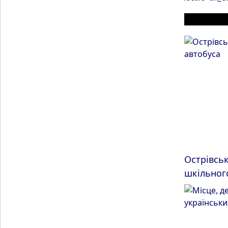
ІНШІ МАТ
Острівськ
шкільног