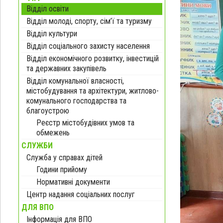
Відділ освіти
Відділ молоді, спорту, сім’ї та туризму
Відділ культури
Відділ соціального захисту населення
Відділ економічного розвитку, інвестицій
та державних закупівель
Відділ комунальної власності,
містобудування та архітектури, житлово-
комунального господарства та
благоустрою
Реєстр містобудівних умов та
обмежень
СЛУЖБИ
Служба у справах дітей
Години прийому
Нормативні документи
Центр надання соціальних послуг
ДЛЯ ВПО
Інформація для ВПО