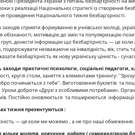
ною Президента України з питань безбар’єрності на вик
роки з реалізації Національної стратегії із створення без
не проведення Національного тижня безбарʼєрності.
 заходів сприяти формуванню в учнівської молоді, украї
 обізнаності, мотивацію до змін та популяризацію пози
 груп, донести інформацію що безбар’єрність — це коли 
 подорожувати незважаючи на інвалідність, вік, стать та 
казати безбар’єрність як нову українську цінність - сучас
 заходи практичні психологи, соціальні педагоги, к
сті, круглі столи, заняття з елементами тренінгу: ''Зрозуміт
Добро починається з тебе''. Виготовлення буклетів та по
, Уроки доброти «Друзі з особливими потребами». Орга
ів. Постійно оновлюється та поширюються інформації на
вах
тижня презентуються :
єрність — це коли ми можемо , а не про наші обмеження.
 вільне життя, навчання, роботу і самореалізацію для