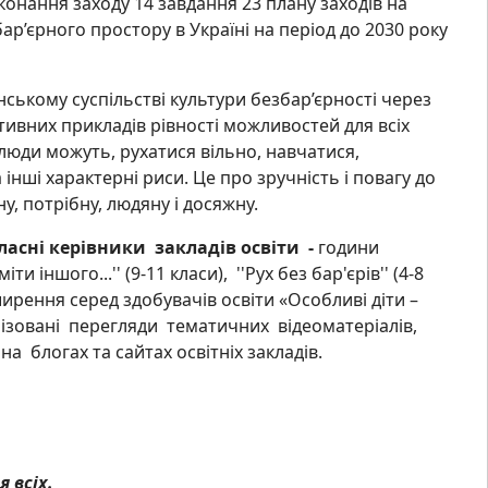
онання заходу 14 завдання 23 плану заходів на
бар’єрного простору в Україні на період до 2030 року
нському суспільстві культури безбар’єрності через
тивних прикладів рівності можливостей для всіх
люди можуть, рухатися вільно, навчатися,
інші характерні риси. Це про зручність і повагу до
ну, потрібну, людяну і досяжну.
ласні керівники закладів освіти -
години
и іншого...'' (9-11 класи), ''Рух без бар'єрів'' (4-8
ширення серед здобувачів освіти «Особливі діти –
нізовані перегляди тематичних відеоматеріалів,
 блогах та сайтах освітніх закладів.
 всіх.