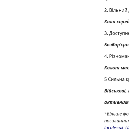
2. Вільний
Коли сере
3. Доступн
Безбар’єр
4. Різнома
Кожен має 
5 Сильна к
Військові,
активним
*Більше фо
посилання
locale=uk_U