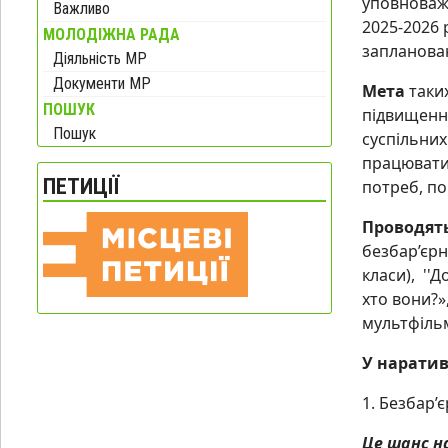
уповноваже
Важливо
2025-2026 
МОЛОДІЖНА РАДА
запланова
Діяльність МР
Документи МР
Мета
таких
ПОШУК
підвищення
Пошук
суспільних
працювати,
ПЕТИЦІЇ
потреб, по
Проводять
безбар’єрно
класи), ''
хто вони?»
мультфільм
У нарати
1. Безбар’
Це шанс на