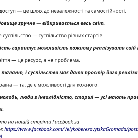
 доступ — це шлях до незалежності та самостійності.
довище зручне — відкривається весь світ.
е суспільство — суспільство рівних стартів.
ність гарантує можливість кожному реалізувати свій 
ніття — це ресурс, а не проблема.
талант, і суспільство має дати простір його реалізац
раїна — та, де є можливості для кожного.
 молодь, люди з інвалідністю, старші — усі мають пра
и.
то на нашій сторінці Facebook
за
м:
https://www.facebook.com/VelykoberezovytskaGromada/p
A