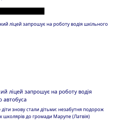
ЕРІАЛИ З РОЗДІЛУ
ий ліцей запрошує на роботу водія
о автобуса