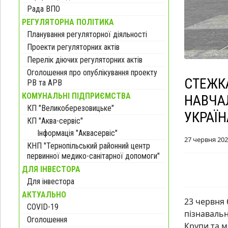
Рада ВПО
РЕГУЛЯТОРНА ПОЛІТИКА
Планування регуляторної діяльності
Проекти регуляторних актів
Перелік діючих регуляторних актів
Оголошення про опублікування проекту
СТЕЖКА
РВ та АРВ
КОМУНАЛЬНІ ПІДПРИЄМСТВА
НАВЧАЛ
КП "Великоберезовицьке"
УКРАЇН
КП "Аква-сервіс"
Інформація "Аквасервіс"
27 червня 20
КНП "Тернопільський районний центр
первинної медико-санітарної допомоги"
ДЛЯ ІНВЕСТОРА
Для інвестора
АКТУАЛЬНО
23 червня 
COVID-19
пізнавальн
Оголошення
Крупи та 