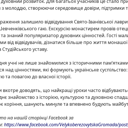
і духовний розвиток. Для багатьох учасників це стало п
з молоддю, створюючи середовище довіри, підтримки та
раження залишило відвідування Свято-Іванівської лаври
Шевченківського гаю. Екскурсію монастирем провів отец
 та знаний популяризатор духовних цінностей. Гості мал
и від відвідувачів, дізнатися більше про життя монашої
 Студійського уставу.
ня учні не лише знайомилися з історичними пам’ятками
я над цінностями, які формують українське суспільство:
ю та повагою до власної історії.
ки вкотре доводять, що найкращі уроки часто відбувають
нє знайомство з історією, культурою та духовною спадщ
є коріння, шанують минуле та впевнено будують майбут
то на нашій сторінці Facebook
за
м:
https://www.facebook.com/VelykoberezovytskaGromada/po