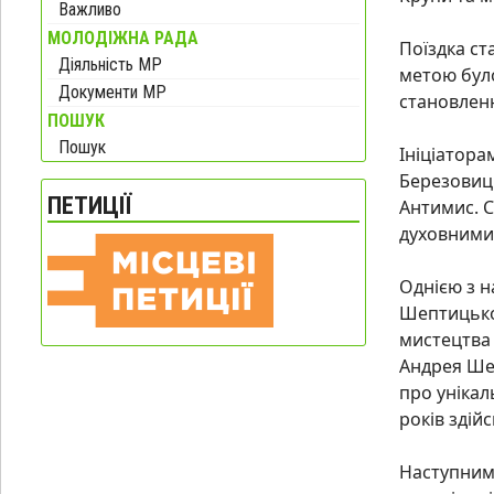
Важливо
МОЛОДІЖНА РАДА
Поїздка ст
Діяльність МР
метою було
Документи МР
становленн
ПОШУК
Пошук
Ініціатора
Березовиці
ПЕТИЦІЇ
Антимис. С
духовними
Однією з 
Шептицьког
мистецтва
Андрея Шеп
про унікал
років здій
Наступним 