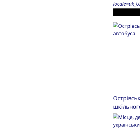
locale=uk_U
ІНШІ МАТ
Острівськ
шкільног