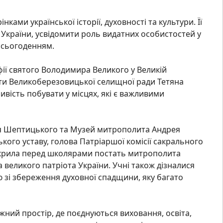
ами української історії, духовності та культури. Її
України, усвідомити роль видатних особистостей у
і сьогоденням.
ії святого Володимира Великого у Великій
віти Великоберезовицької селищної ради Тетяна
ивість побувати у місцях, які є важливими
ія Шептицького та Музей митрополита Андрея
кого уставу, голова Патріаршої комісії сакрального
ідкрила перед школярами постать митрополита
 великого патріота України. Учні також дізналися
 зі збереження духовної спадщини, яку багато
ний простір, де поєднуються виховання, освіта,