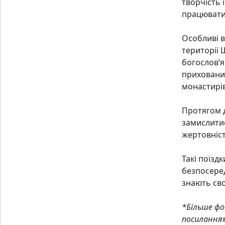
творчість 
працювати 
Особливі в
території 
богослов’я
прихованим
монастирів
Протягом д
замислитис
жертовніст
Такі поїзд
безпосеред
знають сво
*Більше фо
посилання