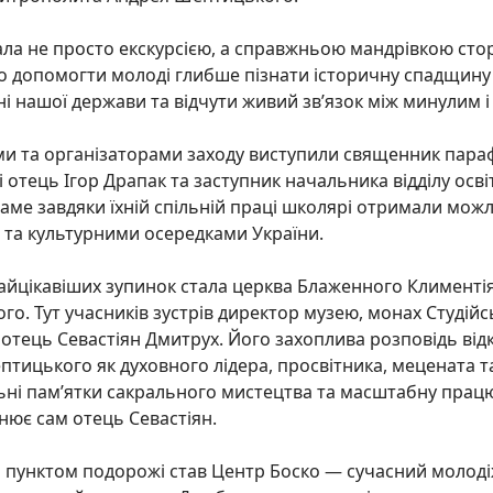
ала не просто екскурсією, а справжньою мандрівкою сторінк
 допомогти молоді глибше пізнати історичну спадщину 
і нашої держави та відчути живий зв’язок між минулим 
ми та організаторами заходу виступили священник параф
 отець Ігор Драпак та заступник начальника відділу ос
аме завдяки їхній спільній праці школярі отримали можл
 та культурними осередками України.
найцікавіших зупинок стала церква Блаженного Климент
о. Тут учасників зустрів директор музею, монах Студійсь
 отець Севастіян Дмитрух. Його захоплива розповідь в
тицького як духовного лідера, просвітника, мецената та
ьні пам’ятки сакрального мистецтва та масштабну працю
снює сам отець Севастіян.
пунктом подорожі став Центр Боско — сучасний молодіж