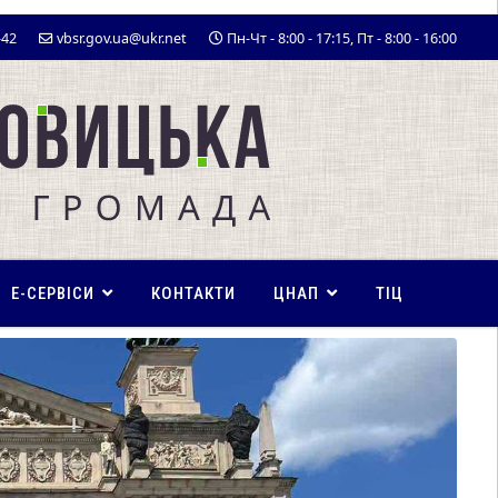
-42
vbsr.gov.ua@ukr.net
Пн-Чт - 8:00 - 17:15, Пт - 8:00 - 16:00
E-СЕРВІСИ
КОНТАКТИ
ЦНАП
ТІЦ