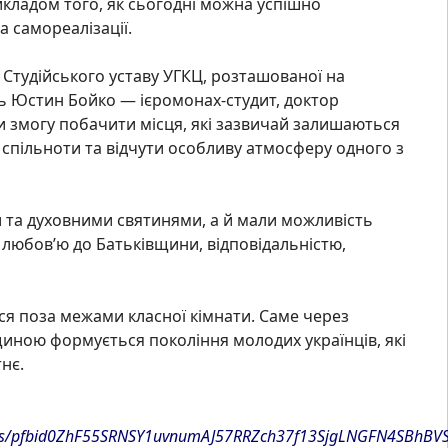
рикладом того, як сьогодні можна успішно
 самореалізації.
 Студійського уставу УГКЦ, розташованої на
ь Юстин Бойко — ієромонах-студит, доктор
и змогу побачити місця, які зазвичай залишаються
 спільноти та відчути особливу атмосферу одного з
 та духовними святинями, а й мали можливість
 любов’ю до Батьківщини, відповідальністю,
ся поза межами класної кімнати. Саме через
иною формується покоління молодих українців, які
нє.
sts/pfbid0ZhF55SRNSY1uvnumAJ57RRZch37f13SjgLNGFN4SBhBVS