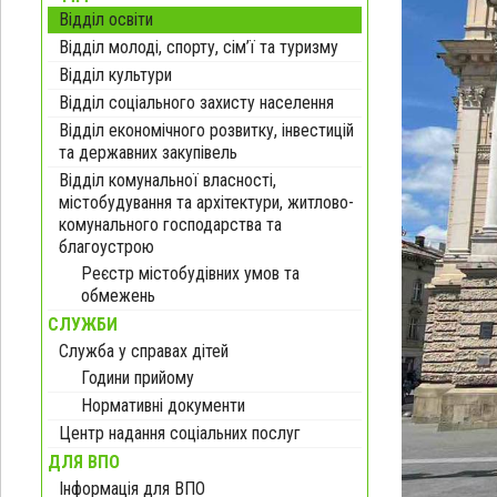
Відділ освіти
Відділ молоді, спорту, сім’ї та туризму
Відділ культури
Відділ соціального захисту населення
Відділ економічного розвитку, інвестицій
та державних закупівель
Відділ комунальної власності,
містобудування та архітектури, житлово-
комунального господарства та
благоустрою
Реєстр містобудівних умов та
обмежень
СЛУЖБИ
Служба у справах дітей
Години прийому
Нормативні документи
Центр надання соціальних послуг
ДЛЯ ВПО
Інформація для ВПО