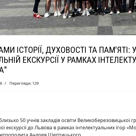
МИ ІСТОРІЇ, ДУХОВОСТІ ТА ПАМ'ЯТІ:
ЬНІЙ ЕКСКУРСІЇ У РАМКАХ ІНТЕЛЕКТУ
А"
26
Перегляди: 129
близько 50 учнів закладів освіти Великоберезовицької 
ої екскурсії до Львова в рамках інтелектуальних ігор «М
митрополита Андрея Шептицького.