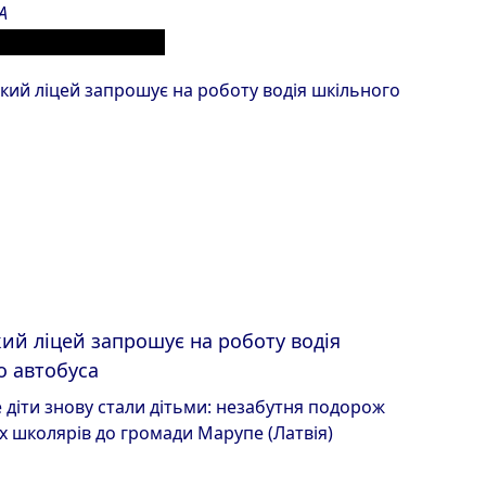
A
ЕРІАЛИ З РОЗДІЛУ
ий ліцей запрошує на роботу водія
о автобуса