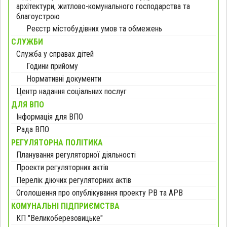
архітектури, житлово-комунального господарства та
благоустрою
Реєстр містобудівних умов та обмежень
СЛУЖБИ
Служба у справах дітей
Години прийому
Нормативні документи
Центр надання соціальних послуг
ДЛЯ ВПО
Інформація для ВПО
Рада ВПО
РЕГУЛЯТОРНА ПОЛІТИКА
Планування регуляторної діяльності
Проекти регуляторних актів
Перелік діючих регуляторних актів
Оголошення про опублікування проекту РВ та АРВ
КОМУНАЛЬНІ ПІДПРИЄМСТВА
КП "Великоберезовицьке"