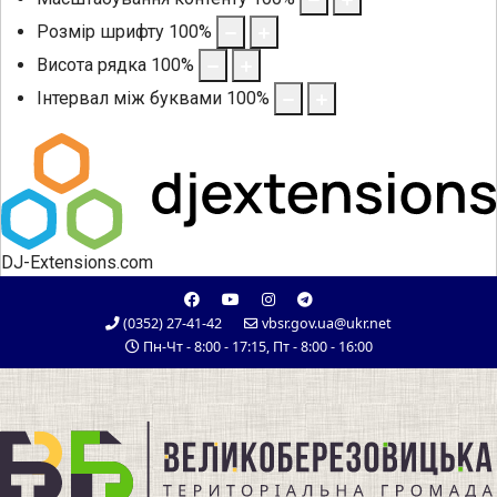
Розмір шрифту
100
%
Висота рядка
100
%
Інтервал між буквами
100
%
DJ-Extensions.com
(0352) 27-41-42
vbsr.gov.ua@ukr.net
Пн-Чт - 8:00 - 17:15, Пт - 8:00 - 16:00