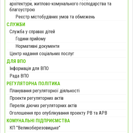
архітектури, житлово-комунального господарства та
благоустрою
Реєстр містобудівних умов та обмежень
СЛУЖБИ
Служба у справах дітей
Години прийому
Нормативні документи
Центр надання соціальних послуг
ДЛЯ ВПО
Інформація для ВПО
Рада ВПО
РЕГУЛЯТОРНА ПОЛІТИКА
Планування регуляторної діяльності
Проекти регуляторних актів
Перелік діючих регуляторних актів
Оголошення про опублікування проекту РВ та АРВ
КОМУНАЛЬНІ ПІДПРИЄМСТВА
КП "Великоберезовицьке"