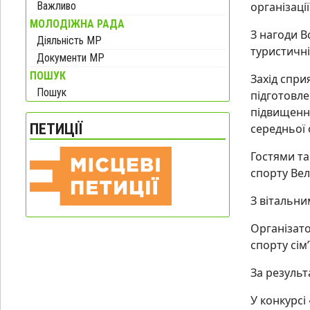
Важливо
організації
МОЛОДІЖНА РАДА
З нагоди В
Діяльність МР
туристичн
Документи МР
ПОШУК
Захід спри
Пошук
підготовле
підвищенню
ПЕТИЦІЇ
середньої 
Гостями та
спорту Вел
З вітальни
Організато
спорту сім
За резуль
У конкурсі