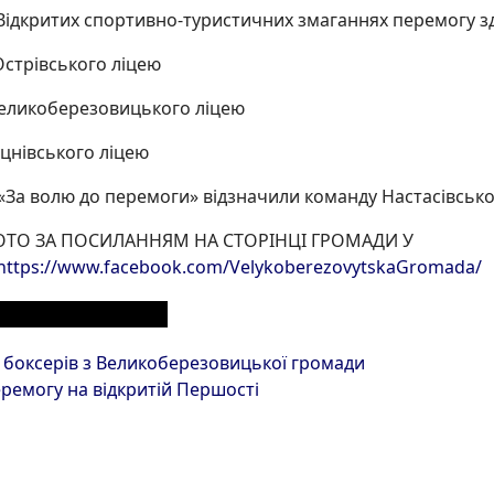
 Відкритих спортивно-туристичних змаганнях перемогу 
 Острівського ліцею
 Великоберезовицького ліцею
Буцнівського ліцею
За волю до перемоги» відзначили команду Настасівсько
ОТО ЗА ПОСИЛАННЯМ НА СТОРІНЦІ ГРОМАДИ У
https://www.facebook.com/VelykoberezovytskaGromada/
ЕРІАЛИ З РОЗДІЛУ