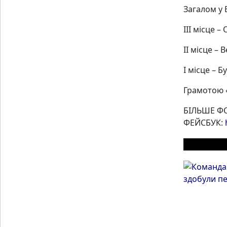
Загалом у
ІІІ місце –
ІІ місце –
І місце – 
Грамотою «
БІЛЬШЕ Ф
ФЕЙСБУК:
ІНШІ МАТ