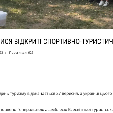
ЛИСЯ ВІДКРИТІ СПОРТИВНО-ТУРИСТИ
23
Перегляди: 625
 день туризму відзначається 27 вересня, а українці цьо
новлено Генеральною асамблеєю Всесвітньої туристської 