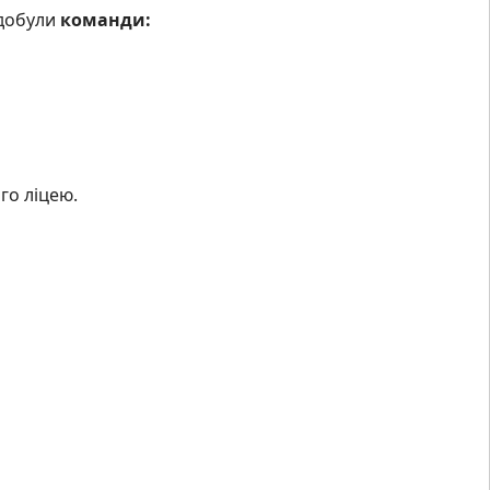
здобули
команди:
го ліцею.