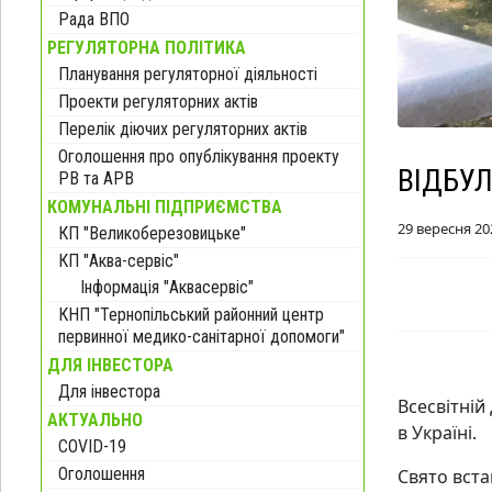
Рада ВПО
РЕГУЛЯТОРНА ПОЛІТИКА
Планування регуляторної діяльності
Проекти регуляторних актів
Перелік діючих регуляторних актів
Оголошення про опублікування проекту
ВІДБУ
РВ та АРВ
КОМУНАЛЬНІ ПІДПРИЄМСТВА
29 вересня 20
КП "Великоберезовицьке"
КП "Аква-сервіс"
Інформація "Аквасервіс"
КНП "Тернопільський районний центр
первинної медико-санітарної допомоги"
ДЛЯ ІНВЕСТОРА
Для інвестора
Всесвітній
АКТУАЛЬНО
в Україні.
COVID-19
Оголошення
Свято вста