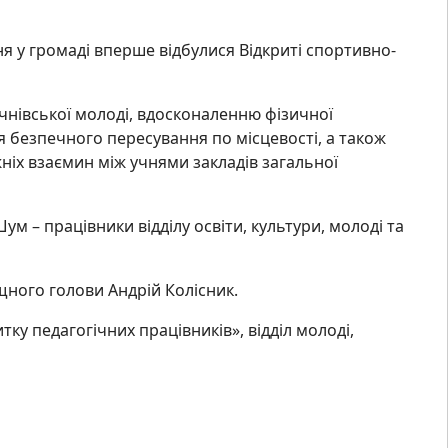
ня у громаді вперше відбулися Відкриті спортивно-
учнівської молоді, вдосконаленню фізичної
ля безпечного пересування по місцевості, а також
іх взаємин між учнями закладів загальної
м – працівники відділу освіти, культури, молоді та
щного голови Андрій Колісник.
тку педагогічних працівників», відділ молоді,