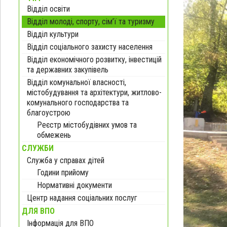
Відділ освіти
Відділ молоді, спорту, сім’ї та туризму
Відділ культури
Відділ соціального захисту населення
Відділ економічного розвитку, інвестицій
та державних закупівель
Відділ комунальної власності,
містобудування та архітектури, житлово-
комунального господарства та
благоустрою
Реєстр містобудівних умов та
обмежень
СЛУЖБИ
Служба у справах дітей
Години прийому
Нормативні документи
Центр надання соціальних послуг
ДЛЯ ВПО
Інформація для ВПО