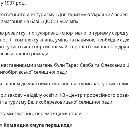
 у 1997 році.
сесвітнього дня туризму і Дня туризму в Україні 27 верес
і змагання на базі «ДЮСШ-«Олімп».
яв розвитку і популяризації спортивного туризму серед 
ності і комплексу знань, умінь та навичок, необхідних д
 туристсько-спортивної майстерності і зміцненню дружн
освіти нашої громади.
 наставниками змагань були Тарас Серба та Олександр Шу
икобірківської селищної ради.
м словом до учасників змагань виступив заступник сели
ри заходу – відділу освіти, КЗ «Центр професійного розви
’ї та туризму Великоберезовицької селищної ради.
татами змагань, переможцями стали:
« Командна смуга перешкод»