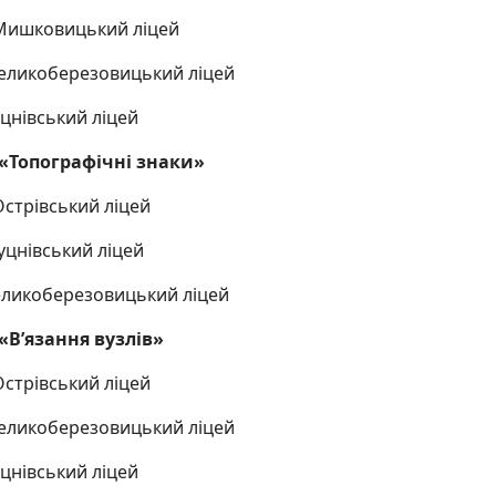
– Мишковицький ліцей
 Великоберезовицький ліцей
уцнівський ліцей
«Топографічні знаки»
 Острівський ліцей
Буцнівський ліцей
Великоберезовицький ліцей
«В’язання вузлів»
 Острівський ліцей
 Великоберезовицький ліцей
уцнівський ліцей