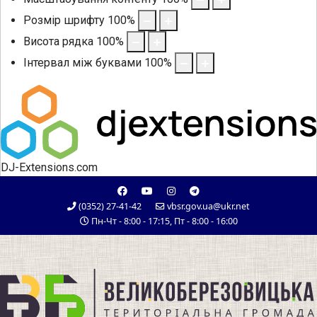
Розмір шрифту
100
%
Висота рядка
100
%
Інтервал між буквами
100
%
DJ-Extensions.com
(0352) 27-41-42
vbsr.gov.ua@ukr.net
Пн-Чт - 8:00 - 17:15, Пт - 8:00 - 16:00