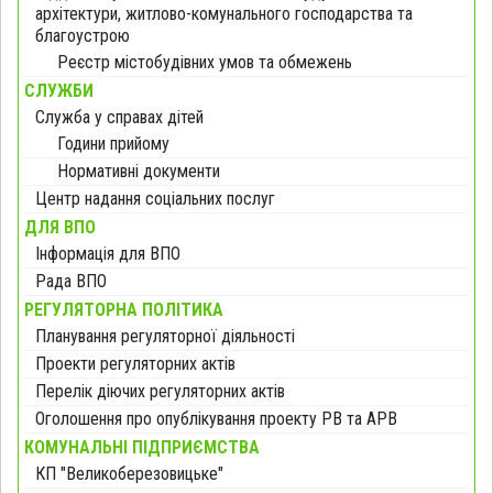
архітектури, житлово-комунального господарства та
благоустрою
Реєстр містобудівних умов та обмежень
СЛУЖБИ
Служба у справах дітей
Години прийому
Нормативні документи
Центр надання соціальних послуг
ДЛЯ ВПО
Інформація для ВПО
Рада ВПО
РЕГУЛЯТОРНА ПОЛІТИКА
Планування регуляторної діяльності
Проекти регуляторних актів
Перелік діючих регуляторних актів
Оголошення про опублікування проекту РВ та АРВ
КОМУНАЛЬНІ ПІДПРИЄМСТВА
КП "Великоберезовицьке"