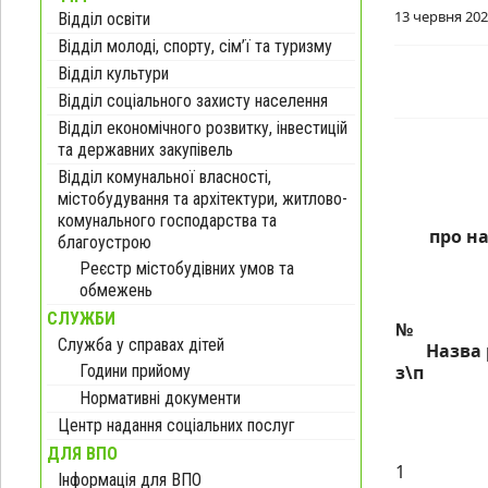
13 червня 20
Відділ освіти
Відділ молоді, спорту, сім’ї та туризму
Відділ культури
Відділ соціального захисту населення
Відділ економічного розвитку, інвестицій
та державних закупівель
Відділ комунальної власності,
містобудування та архітектури, житлово-
комунального господарства та
про на
благоустрою
Реєстр містобудівних умов та
обмежень
СЛУЖБИ
№
Служба у справах дітей
Назва
Години прийому
з\п
Нормативні документи
Центр надання соціальних послуг
ДЛЯ ВПО
1
Інформація для ВПО