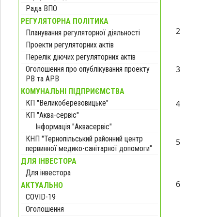
Рада ВПО
РЕГУЛЯТОРНА ПОЛІТИКА
2
Планування регуляторної діяльності
Проекти регуляторних актів
Перелік діючих регуляторних актів
3
Оголошення про опублікування проекту
РВ та АРВ
КОМУНАЛЬНІ ПІДПРИЄМСТВА
КП "Великоберезовицьке"
4
КП "Аква-сервіс"
Інформація "Аквасервіс"
КНП "Тернопільський районний центр
5
первинної медико-санітарної допомоги"
ДЛЯ ІНВЕСТОРА
Для інвестора
6
АКТУАЛЬНО
COVID-19
Оголошення