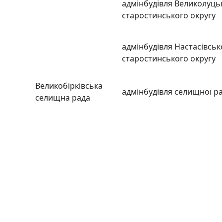
адмінбудівля Великолуць
старостинського округу
адмінбудівля Настасівськ
старостинського округу
Великобірківська
адмінбудівля селищної р
селищна рада