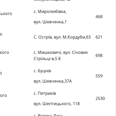
с. Миролюбівка,
ського
468
вул. Шевченка,1
го
С. Острів, вул. М.Кордуби,63
621
кого
с. Мишковичі, вул. Січових
698
Стрільці в,5 8
с. Буцнів
о
559
вул. Шевченка,37А
с. Петриків
кого
2530
вул. Шептицького, 118
с. Велика Лука,