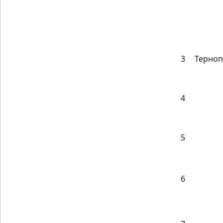
3
Терноп
4
5
6