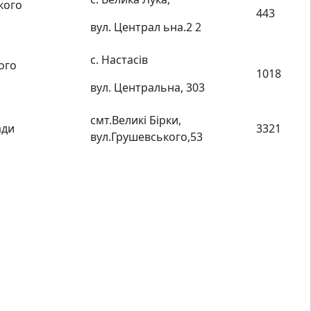
кого
443
вул. Централ ьна.2 2
с. Настасів
ого
1018
вул. Центральна, 303
смт.Великі Бірки,
ади
3321
вул.Грушевського,53