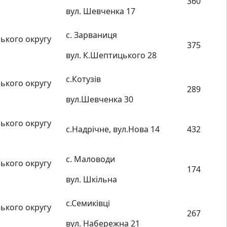
360
вул. Шевченка 17
с. Зарваниця
ького округу
375
вул. К.Шептицького 28
с.Котузів
ького округу
289
вул.Шевченка 30
ького округу
с.Надрічне, вул.Нова 14
432
с. Маловоди
ького округу
174
вул. Шкільна
с.Семиківці
ького округу
267
вул. Набережна 21