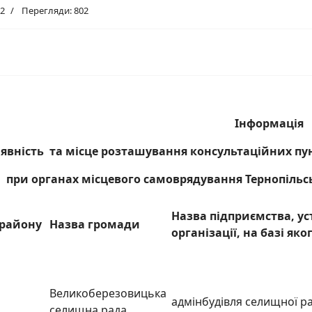
22
Перегляди: 802
Інформація
явність та місце розташування консультаційних пунк
при органах місцевого самоврядування Тернопільськ
Назва підприємства, ус
 району
Назва громади
організації, на базі як
Великоберезовицька
адмінбудівля селищної р
селищна рада