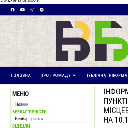
DJ-Extensions.com
ГОЛОВНА
ПРО ГРОМАДУ
ПУБЛІЧНА ІНФОРМА
ІНФОР
МЕНЮ
ПУНКТІ
Новини
МІСЦЕ
БЕЗБАР'ЄРНІСТЬ
НА 10.
Безбар'єрність
ВІДДІЛИ