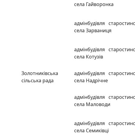
села Гайворонка
адмінбудівля старостинс
села Зарваниця
адмінбудівля старостинс
села Котузів
Золотниківська
адмінбудівля старостинс
сільська рада
села Надрічне
адмінбудівля старостинс
села Маловоди
адмінбудівля старостинс
села Семиківці