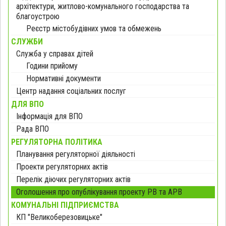
архітектури, житлово-комунального господарства та
благоустрою
Реєстр містобудівних умов та обмежень
СЛУЖБИ
Служба у справах дітей
Години прийому
Нормативні документи
Центр надання соціальних послуг
ДЛЯ ВПО
Інформація для ВПО
Рада ВПО
РЕГУЛЯТОРНА ПОЛІТИКА
Планування регуляторної діяльності
Проекти регуляторних актів
Перелік діючих регуляторних актів
Оголошення про опублікування проекту РВ та АРВ
КОМУНАЛЬНІ ПІДПРИЄМСТВА
КП "Великоберезовицьке"