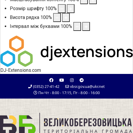
Розмір шрифту
100
%
Висота рядка
100
%
Інтервал між буквами
100
%
DJ-Extensions.com
(0352) 27-41-42
vbsr.gov.ua@ukr.net
Пн-Чт - 8:00 - 17:15, Пт - 8:00 - 16:00