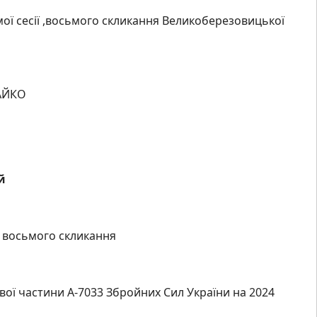
ої сесії ,восьмого скликання Великоберезовицької
КО
ий
ї восьмого скликання
вої частини А-7033 Збройних Сил України на 2024