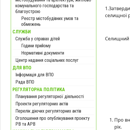
комунального господарства та
1.Затверди
благоустрою
селищної р
Реєстр містобудівних умов та
обмежень
СЛУЖБИ
Сели
Служба у справах дітей
Години прийому
Нормативні документи
Центр надання соціальних послуг
ДЛЯ ВПО
Інформація для ВПО
Рада ВПО
РЕГУЛЯТОРНА ПОЛІТИКА
Планування регуляторної діяльності
Проекти регуляторних актів
Перелік діючих регуляторних актів
Оголошення про опублікування проекту
Про вн
РВ та АРВ
рік.