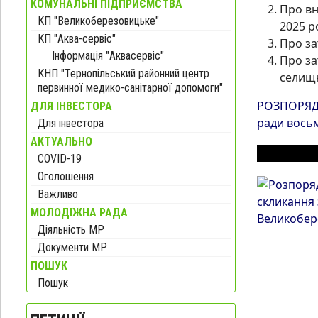
КОМУНАЛЬНІ ПІДПРИЄМСТВА
Про вн
КП "Великоберезовицьке"
2025 р
КП "Аква-сервіс"
Про за
Інформація "Аквасервіс"
Про за
КНП "Тернопільський районний центр
селищн
первинної медико-санітарної допомоги"
РОЗПОРЯДЖЕ
ДЛЯ ІНВЕСТОРА
ради вось
Для інвестора
АКТУАЛЬНО
ІНШІ МАТ
COVID-19
Оголошення
Важливо
МОЛОДІЖНА РАДА
Діяльність МР
Документи МР
ПОШУК
Пошук