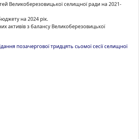
тей Великоберезовицької селищної ради на 2021-
джету на 2024 рік.
их активів з балансу Великоберезовицької
ання позачергової тридцять сьомої сесії селищної