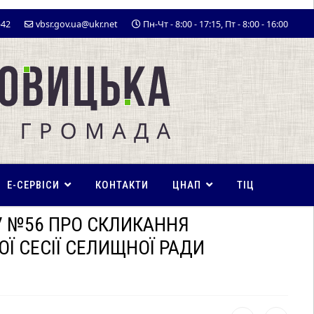
-42
vbsr.gov.ua@ukr.net
Пн-Чт - 8:00 - 17:15, Пт - 8:00 - 16:00
E-СЕРВІСИ
КОНТАКТИ
ЦНАП
ТІЦ
У №56 ПРО СКЛИКАННЯ
Ї СЕСІЇ СЕЛИЩНОЇ РАДИ