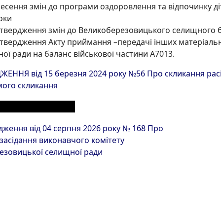
есення змін до програми оздоровлення та відпочинку ді
оки
твердження змін до Великоберезовицького селищного бю
твердження Акту приймання –передачі інших матеріальн
ої ради на баланс військової частини А7013.
ННЯ від 15 березня 2024 року №56 Про скликання pасід
мого скликання
ЕРІАЛИ З РОЗДІЛУ