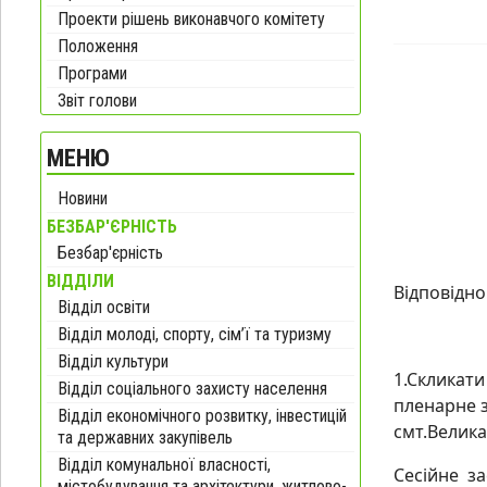
Проекти рішень виконавчого комітету
Положення
Програми
Звіт голови
МЕНЮ
Новини
БЕЗБАР'ЄРНІСТЬ
Безбар'єрність
ВІДДІЛИ
Відповідно
Відділ освіти
Відділ молоді, спорту, сім’ї та туризму
Відділ культури
1.Скликати
Відділ соціального захисту населення
пленарне 
Відділ економічного розвитку, інвестицій
смт.Вели
та державних закупівель
Відділ комунальної власності,
Сесійне за
містобудування та архітектури, житлово-