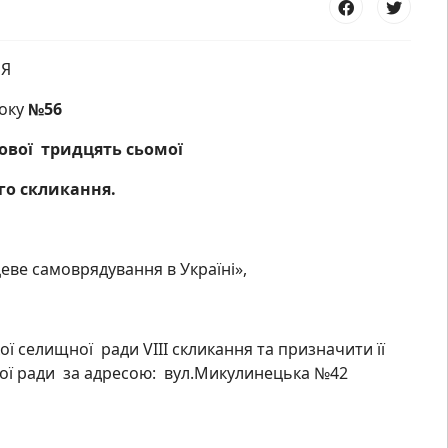
Я
року
№56
ової тридцять сьомої
го скликання.
цеве самоврядування в Україні»,
ї селищної ради VIІІ скликання та призначити її
ної ради за адресою: вул.Микулинецька №42