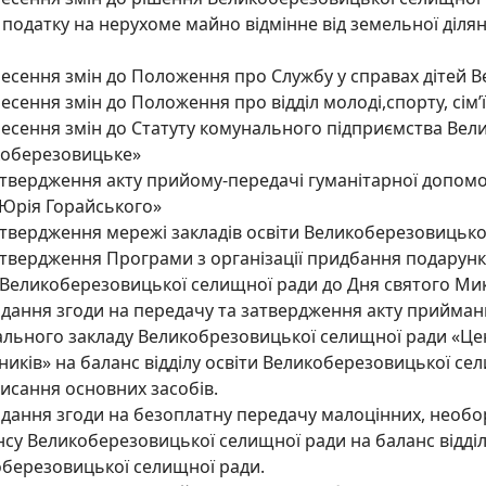
 податку на нерухоме майно відмінне від земельної діля
есення змін до Положення про Службу у справах дітей 
есення змін до Положення про відділ молоді,спорту, сім
есення змін до Статуту комунального підприємства Вел
коберезовицьке»
твердження акту прийому-передачі гуманітарної допомог
 Юрія Горайського»
твердження мережі закладів освіти Великоберезовицької
твердження Програми з організації придбання подарункі
 Великоберезовицької селищної ради до Дня святого Мик
дання згоди на передачу та затвердження акту прийманн
льного закладу Великобрезовицької селищної ради «Це
ників» на баланс відділу освіти Великоберезовицької се
исання основних засобів.
дання згоди на безоплатну передачу малоцінних, необо
нсу Великоберезовицької селищної ради на баланс відді
березовицької селищної ради.