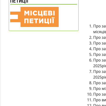
ПЕТИЦІЇ
Про за
місяці
Про за
Про за
Про за
Про за
Про за
2025рік
Про за
2025рік
Про за
Про мі
Про за
Про ви
Про вн