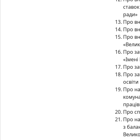
ставок
ради»
Про вн
Про вн
Про вн
«Вели
Про за
«Імені
Про за
Про за
освіти
Про на
комуна
праців
Про сп
Про на
з бала
Велико