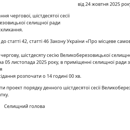
від 24 жовтня 2025 рок
ння чергової, шістдесятої сесії
езовицької селищної ради
скликання.
 до статті 42, статті 46 Закону України «Про місцеве само
 чергову, шістдесяту сесію Великоберезовицької селищно
на 05 листопада 2025 року, в приміщенні селищної ради
я
сідання розпочати о 14 годині 00 хв.
ти проект порядку денного шістдесятої сесії Великобер
тку.
ищний голова Андр