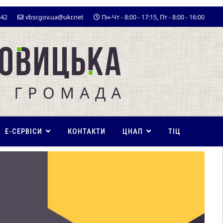
-42
vbsr.gov.ua@ukr.net
Пн-Чт - 8:00 - 17:15, Пт - 8:00 - 16:00
E-СЕРВІСИ
КОНТАКТИ
ЦНАП
ТІЦ