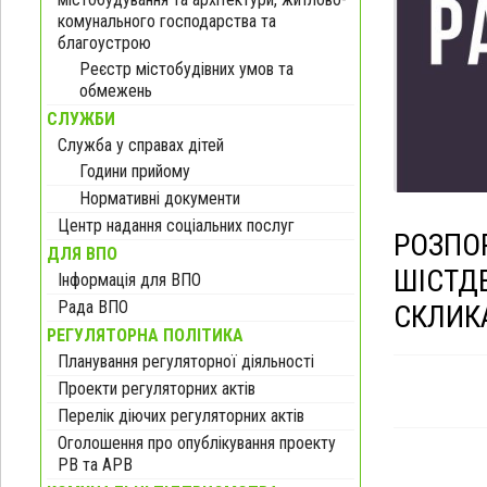
комунального господарства та
благоустрою
Реєстр містобудівних умов та
обмежень
СЛУЖБИ
Служба у справах дітей
Години прийому
Нормативні документи
Центр надання соціальних послуг
РОЗПО
ДЛЯ ВПО
ШІСТД
Інформація для ВПО
Рада ВПО
СКЛИК
РЕГУЛЯТОРНА ПОЛІТИКА
Планування регуляторної діяльності
Проекти регуляторних актів
Перелік діючих регуляторних актів
Оголошення про опублікування проекту
РВ та АРВ