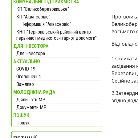
КОМУНАЛЬНІ ПІДПРИЄМСТВА
КП "Великоберезовицьке"
Про склика
КП "Аква-сервіс"
Великобер
Інформація "Аквасервіс"
восьмого 
КНП "Тернопільський районний центр
первинної медико-санітарної допомоги"
Відповідно
ДЛЯ ІНВЕСТОРА
Для інвестора
1.Скликати
АКТУАЛЬНО
засідання 
COVID-19
Березовиц
Оголошення
Сесійне за
Важливо
МОЛОДІЖНА РАДА
2.Затверди
Діяльність МР
згідно дода
Документи МР
Сел
ПОШУК
Пошук