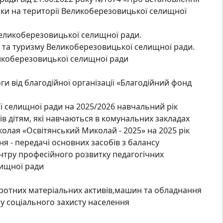
нки на території Великоберезовицької селищної
Великоберезовицької селищної ради.
’ї та туризму Великоберезовицької селищної ради.
икоберезовицької селищної ради
и від благодійної організації «Благодійний фонд
 селищної ради на 2025/2026 навчальний рік
в дітям, які навчаються в комунальних закладах
олая «Освітянський Миколай - 2025» на 2025 рік
я - передачі основних засобів з балансу
нтру професійного розвитку педагогічних
лищної ради
ротних матеріальних активів,машин та обладнання
лу соціального захисту населення