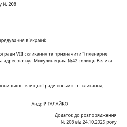
у № 208
врядування в Україні:
ї ради VIІІ скликання та призначити її пленарне
 за адресою: вул.Микулинецька №42 селище Велика
езовицької селищної ради восьмого скликання,
ій ГАЛАЙКО
Додаток до розпорядження
№ 208 від 24.10.2025 року