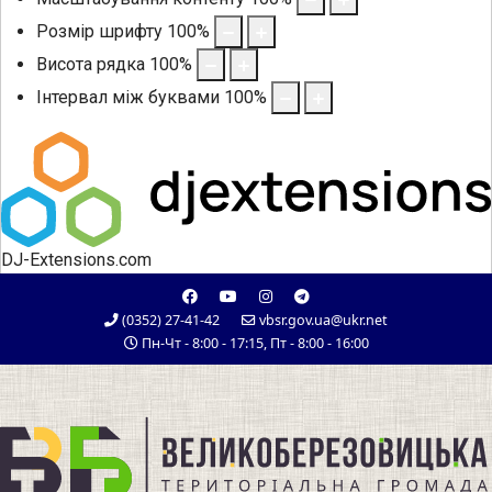
Розмір шрифту
100
%
Висота рядка
100
%
Інтервал між буквами
100
%
DJ-Extensions.com
(0352) 27-41-42
vbsr.gov.ua@ukr.net
Пн-Чт - 8:00 - 17:15, Пт - 8:00 - 16:00