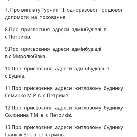
7. Про виплату Турчик Г.І. одноразової грошової
допомоги на поховання.
8.Про присвоєння адреси адмінбудівлі в
с.Петриків.
9.Про присвоєння адреси адмінбудівлі
в с.Миролюбівка.
10.Про присвоєння адреси адмінбудівлі в
с.Буцнів.
11.Про присвоєння адреси житловому будинку
Семирко М.Р. в с.Петриків.
12.Про присвоєння адреси житловому будинку
Солонина Т.М. в с.Петриків.
13.Про присвоєння адреси житловому будинку
Іванісік З.П. в с.Петриків.