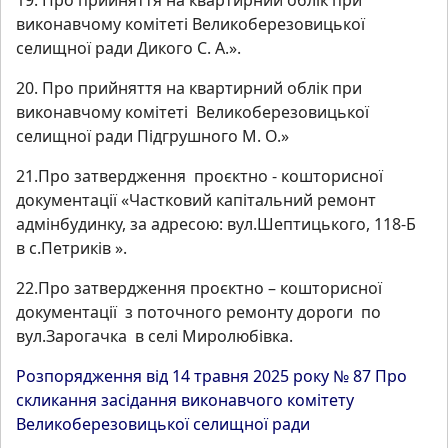
виконавчому комітеті Великоберезовицької
селищної ради Дикого С. А.».
20. Про прийняття на квартирний облік при
виконавчому комітеті Великоберезовицької
селищної ради Підгрушного М. О.»
21.Про затвердження проєктно - кошторисної
документації «Частковий капітальний ремонт
адмінбудинку, за адресою: вул.Шептицького, 118-Б
в с.Петриків ».
22.Про затвердження проєктно – кошторисної
документації з поточного ремонту дороги по
вул.Зарогачка в селі Миролюбівка.
Розпорядження від 14 травня 2025 року № 87 Про
скликання засідання виконавчого комітету
Великоберезовицької селищної ради