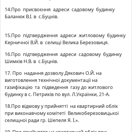
14.Про присвоєння адреси садовому будинку
Баланюк В.І. в с.Буцнів.
15.Про підтвердження адреси житловому будинку
Керничної В.Й. в селищі Велика Березовиця.
16.Про підтвердження адреси садовому будинку
Шимків Н.В. в с.Буцнів.
17. Про надання дозволу Дякович О.Й. на
виготовлення технічної документації на
газифікацію та підведення газу до житлового
будинку в с. Петриків по вул. Л.Українки, 21-А.
18.Про відмову у прийнятті на квартирний облік
при виконавчому комітеті Великоберезовицької
селищної ради гр. Шепеля Я. І.».
19. Про прийняття на квартирний облік при