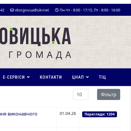
-42
vbsr.gov.ua@ukr.net
Пн-Чт - 8:00 - 17:15, Пт - 8:00 - 16:00
E-СЕРВІСИ
КОНТАКТИ
ЦНАП
ТІЦ
Показувати
Фільтр
ання виконавчого
01.04.26
Перегляди: 1204