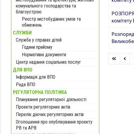
комунального господарства та
благоустрою
РОЗПОРЯД
Реєстр містобудівних умов та
комітету
обмежень
СЛУЖБИ
Розпорядж
Служба у справах дітей
Великобе
Години прийому
Нормативні документи
Центр надання соціальних послуг
ДЛЯ ВПО
Інформація для ВПО
Рада ВПО
РЕГУЛЯТОРНА ПОЛІТИКА
Планування регуляторної діяльності
Проекти регуляторних актів
Перелік діючих регуляторних актів
Оголошення про опублікування проекту
РВ та АРВ