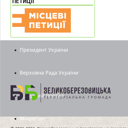
ПЕТИЦІЇ
Президент України
Верховна Рада України
Урядовий портал
Мінрегіон