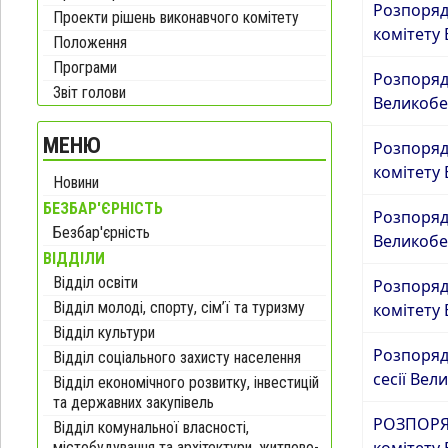
Розпоряд
Проекти рішень виконавчого комітету
комітету
Положення
Програми
Розпорядж
Звіт голови
Великобе
МЕНЮ
Розпоряд
комітету
Новини
БЕЗБАР'ЄРНІСТЬ
Розпорядж
Безбар'єрність
Великобе
ВІДДІЛИ
Відділ освіти
Розпоряд
Відділ молоді, спорту, сім’ї та туризму
комітету
Відділ культури
Розпоряд
Відділ соціального захисту населення
сесії Ве
Відділ економічного розвитку, інвестицій
та державних закупівель
РОЗПОРЯД
Відділ комунальної власності,
комітету
містобудування та архітектури, житлово-