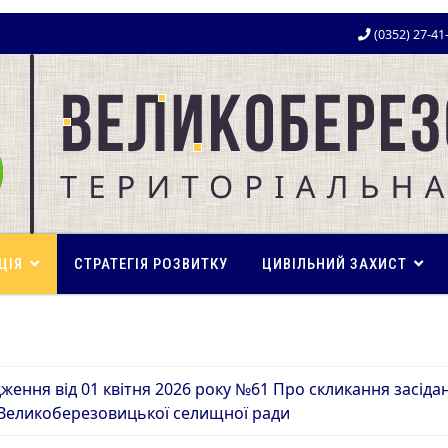
(0352) 27-41
ЦІЯ
СТРАТЕГІЯ РОЗВИТКУ
ЦИВІЛЬНИЙ ЗАХИСТ
ження від 01 квітня 2026 року №61 Про скликання засід
 Великоберезовицької селищної ради