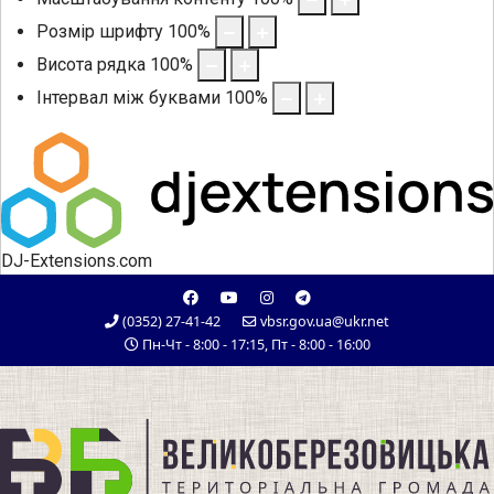
Розмір шрифту
100
%
Висота рядка
100
%
Інтервал між буквами
100
%
DJ-Extensions.com
(0352) 27-41-42
vbsr.gov.ua@ukr.net
Пн-Чт - 8:00 - 17:15, Пт - 8:00 - 16:00