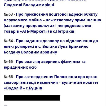
Людмилі Володимирівні
№ 63 -
Про присвоєння поштової адреси об’єкту
нерухомого майна – нежитловому приміщенню
(магазину продовольчих і непродовольчих
товарів «АТБ-Маркет») в с.Петриків
№ 64 -
Про надання дозволу на підключення до
електромережі в с. Велика Лука Брикайло
Богдану Володимировичу
№ 65 -
Про розгляд звернень фізичних та
юридичних осіб
№ 66 -
Про затвердження Положення про орган
самоорганізації населення – вуличний комітет
«Водолій» с.Буцнів
ІНШІ МАТЕРІАЛИ З РОЗДІЛУ