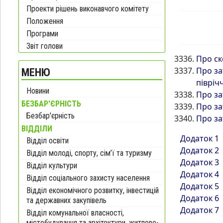
Проекти рішень виконавчого комітету
Положення
Програми
Звіт голови
Про ск
Про за
МЕНЮ
півріч
Новини
Про за
БЕЗБАР'ЄРНІСТЬ
Про за
Безбар'єрність
Про за
ВІДДІЛИ
Додаток 1
Відділ освіти
Додаток 2
Відділ молоді, спорту, сім’ї та туризму
Додаток 3
Відділ культури
Додаток 4
Відділ соціального захисту населення
Додаток 5
Відділ економічного розвитку, інвестицій
Додаток 6
та державних закупівель
Додаток 7
Відділ комунальної власності,
містобудування та архітектури, житлово-