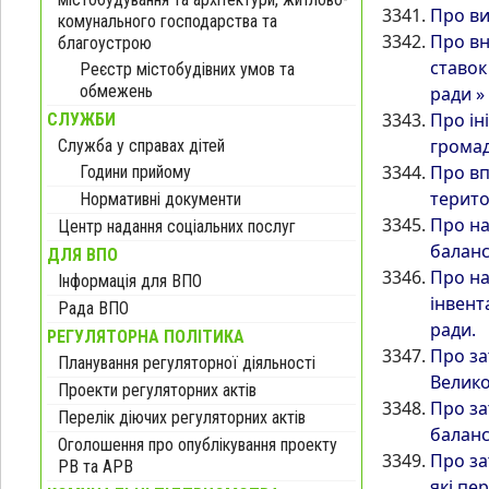
Про ви
комунального господарства та
Про вн
благоустрою
ставок
Реєстр містобудівних умов та
обмежень
ради »
Про ін
СЛУЖБИ
громад
Служба у справах дітей
Про вп
Години прийому
терито
Нормативні документи
Про на
Центр надання соціальних послуг
баланс
ДЛЯ ВПО
Про на
Інформація для ВПО
інвент
Рада ВПО
ради.
РЕГУЛЯТОРНА ПОЛІТИКА
Про за
Планування регуляторної діяльності
Велико
Проекти регуляторних актів
Про за
Перелік діючих регуляторних актів
баланс
Оголошення про опублікування проекту
Про за
РВ та АРВ
які пе