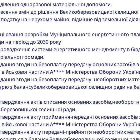
ділення одноразової матеріальної допомоги.
есення змін до рішення Великоберезовицької селищної р
 податку на нерухоме майно, відмінне від земельної діл
іціювання розробки Муніципального енергетичного пла
и на період до 2030 року
ровадження системи енергетичного менеджменту в бюд
ріальної громади.
дання згоди на безоплатну передачу основних засобів 
 військової частини А**** Міністерства Оборони Україн
дання згоди на безоплатну передачу необоротних матері
арю з балансуВеликоберезовицької селищної ради на ба
твердження актів списання основних засобів,необоротни
березовицької селищної ради.
твердження акту приймання-передачі основних засобів 
 військової частини А**** Міністерства Оборони Україн
твердження акту передачі-прийняття необоротних матері
редаються з балансу Великоберезовицької селищної рад