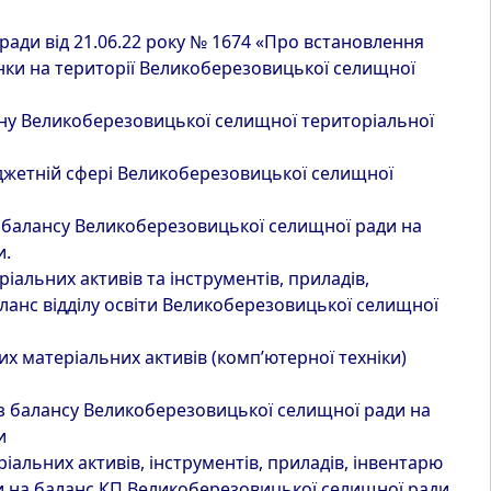
ади від 21.06.22 року № 1674 «Про встановлення
янки на території Великоберезовицької селищної
ну Великоберезовицької селищної територіальної
жетній сфері Великоберезовицької селищної
з балансу Великоберезовицької селищної ради на
и.
альних активів та інструментів, приладів,
ланс відділу освіти Великоберезовицької селищної
х матеріальних активів (комп’ютерної техніки)
з балансу Великоберезовицької селищної ради на
и
альних активів, інструментів, приладів, інвентарю
и на баланс КП Великоберезовицької селищної ради