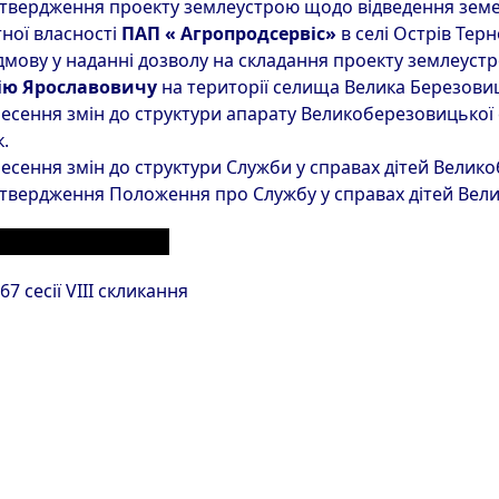
твердження проекту землеустрою щодо відведення земел
ної власності
ПАП « Агропродсервіс»
в селі Острів Тер
дмову у наданні дозволу на складання проекту землеус
ію Ярославовичу
на території селища Велика Березови
есення змін до структури апарату Великоберезовицької се
к.
есення змін до структури Служби у справах дітей Велик
твердження Положення про Службу у справах дітей Вел
ЕРІАЛИ З РОЗДІЛУ