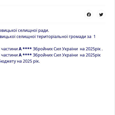
овицької селищної ради.
вицької селищної територіальної громади за 1
ї частини
А
****
Збройних Сил України на 2025рік .
ї частини
А
****
Збройних Сил України на 2025рік
джету на 2025 рік.