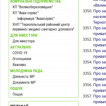
КОМУНАЛЬНІ ПІДПРИЄМСТВА
«Вели
КП "Великоберезовицьке"
Про за
КП "Аква-сервіс"
населе
Інформація "Аквасервіс"
Терноп
КНП "Тернопільський районний центр
Про за
первинної медико-санітарної допомоги"
приват
ДЛЯ ІНВЕСТОРА
Про за
Для інвестора
приват
АКТУАЛЬНО
Про за
COVID-19
приват
Оголошення
Про за
Важливо
приват
МОЛОДІЖНА РАДА
Про за
Діяльність МР
приват
Документи МР
Про за
ПОШУК
приват
Пошук
Про за
приват