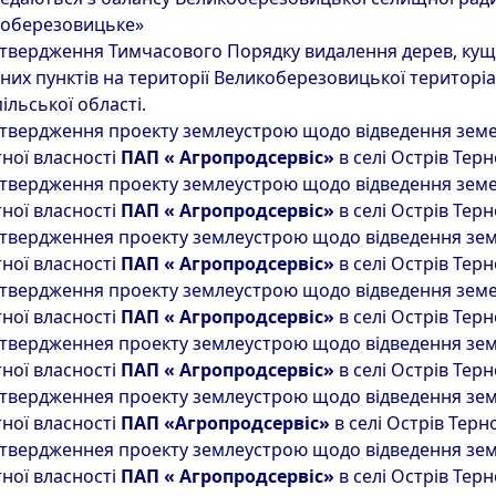
коберезовицьке»
твердження Тимчасового Порядку видалення дерев, кущ
них пунктів на території Великоберезовицької територі
ільської області.
твердження проекту землеустрою щодо відведення земел
ної власності
ПАП « Агропродсервіс»
в селі Острів Тер
твердження проекту землеустрою щодо відведення земел
ної власності
ПАП « Агропродсервіс»
в селі Острів Тер
твердженнея проекту землеустрою щодо відведення земе
ної власності
ПАП « Агропродсервіс»
в селі Острів Тер
твердження проекту землеустрою щодо відведення земел
ної власності
ПАП « Агропродсервіс»
в селі Острів Тер
твердженнея проекту землеустрою щодо відведення земе
ної власності
ПАП « Агропродсервіс»
в селі Острів Тер
твердженнея проекту землеустрою щодо відведення зем
ної власності
ПАП «Агропродсервіс»
в селі Острів Терн
твердженнея проекту землеустрою щодо відведення земе
ної власності
ПАП « Агропродсервіс»
в селі Острів Тер