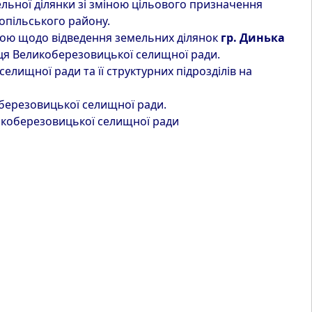
ьної ділянки зі зміною цільового призначення
нопільського району.
трою щодо відведення земельних ділянок
гр. Динька
ця Великоберезовицької селищної ради.
лищної ради та її структурних підрозділів на
оберезовицької селищної ради.
икоберезовицької селищної ради