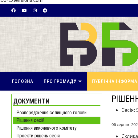
DJ-Extensions.com
ГОЛОВНА
ПРО ГРОМАДУ
ПУБЛІЧНА ІНФОРМА
РІШЕНН
ДОКУМЕНТИ
Сесія:
Розпорядження селищного голови
Рішення сесій
06 серпня 202
Рішення виконавчого комітету
Проекти рішень сесій
Склик