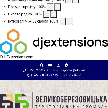
Розмір шрифту
100
%
Висота рядка
100
%
Інтервал між буквами
100
%
DJ-Extensions.com
(0352) 27-41-42
vbsr.gov.ua@ukr.net
Пн-Чт - 8:00 - 17:15, Пт - 8:00 - 16:00