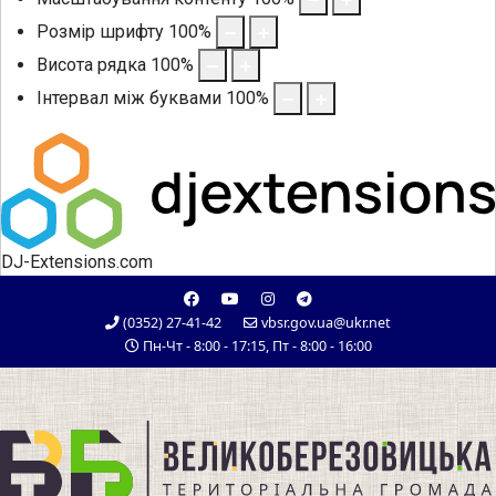
Розмір шрифту
100
%
Висота рядка
100
%
Інтервал між буквами
100
%
DJ-Extensions.com
(0352) 27-41-42
vbsr.gov.ua@ukr.net
Пн-Чт - 8:00 - 17:15, Пт - 8:00 - 16:00