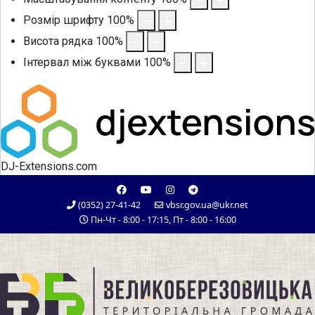
Розмір шрифту
100
%
Висота рядка
100
%
Інтервал між буквами
100
%
DJ-Extensions.com
(0352) 27-41-42
vbsr.gov.ua@ukr.net
Пн-Чт - 8:00 - 17:15, Пт - 8:00 - 16:00