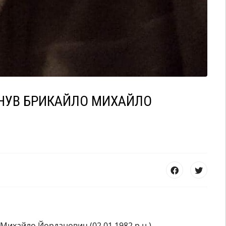
ИНУВ БРИКАЙЛО МИХАЙЛО
Михайло Йорданович (02.01.1982 р.н.).