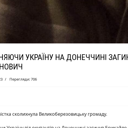
НЯЮЧИ УКРАЇНУ НА ДОНЕЧЧИНІ ЗАГ
НОВИЧ
23
Перегляди: 706
вістка сколихнула Великоберезовицьку громаду.
 Україну від окупантів на Донеччині загинув Брикайло 