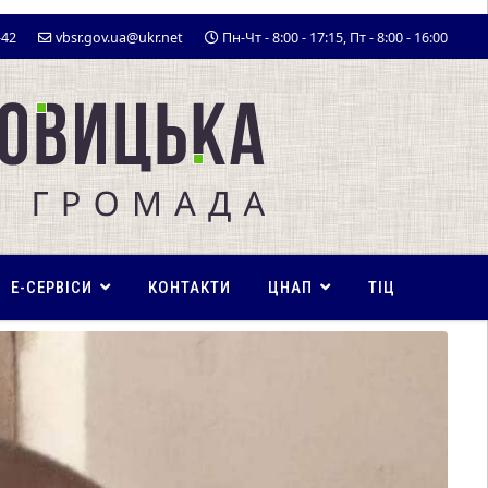
-42
vbsr.gov.ua@ukr.net
Пн-Чт - 8:00 - 17:15, Пт - 8:00 - 16:00
E-СЕРВІСИ
КОНТАКТИ
ЦНАП
ТІЦ