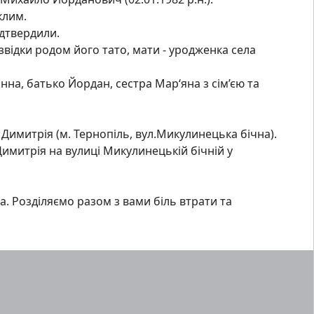
клим.
дтвердили.
відки родом його тато, мати - уродженка села
нна, батько Йордан, сестра Мар‘яна з сім’єю та
. Димитрія (м. Тернопіль, вул.Микулинецька бічна).
Димитрія на вулиці Микулинецькій бічній у
. Розділяємо разом з вами біль втрати та