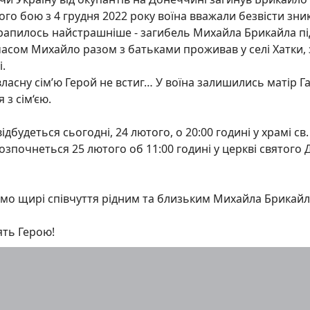
ого бою з 4 грудня 2022 року воїна вважали безвісти зни
рапилось найстрашніше - загибель Михайла Брикайла пі
асом Михайло разом з батьками проживав у селі Хатки, з
.
ласну сім’ю Герой не встиг… У воїна залишились матір Га
 з сім‘єю.
ідбудеться сьогодні, 24 лютого, о 20:00 годині у храмі св
зпочнеться 25 лютого об 11:00 годині у церкві святого 
о щирі співчуття рідним та близьким Михайла Брикайла
…
ять Герою!