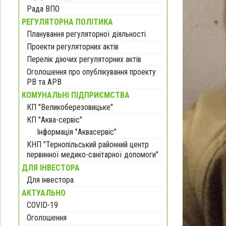
Рада ВПО
РЕГУЛЯТОРНА ПОЛІТИКА
Планування регуляторної діяльності
Проекти регуляторних актів
Перелік діючих регуляторних актів
Оголошення про опублікування проекту
РВ та АРВ
КОМУНАЛЬНІ ПІДПРИЄМСТВА
КП "Великоберезовицьке"
КП "Аква-сервіс"
Інформація "Аквасервіс"
КНП "Тернопільський районний центр
первинної медико-санітарної допомоги"
ДЛЯ ІНВЕСТОРА
Для інвестора
АКТУАЛЬНО
COVID-19
Оголошення