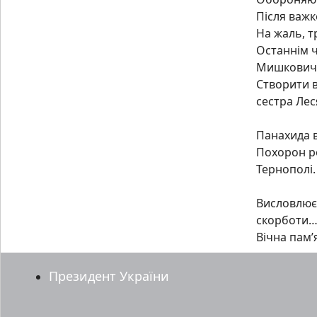
Після важк
На
жаль, т
Останнім ч
Мишковичі
Створити в
сестра Леся
Панахида в
Похорон ро
Тернополі.
Висловлюєм
скорботи
Вічна пам’
Президент України