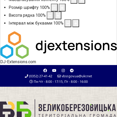
Розмір шрифту
100
%
Висота рядка
100
%
Інтервал між буквами
100
%
DJ-Extensions.com
(0352) 27-41-42
vbsr.gov.ua@ukr.net
Пн-Чт - 8:00 - 17:15, Пт - 8:00 - 16:00