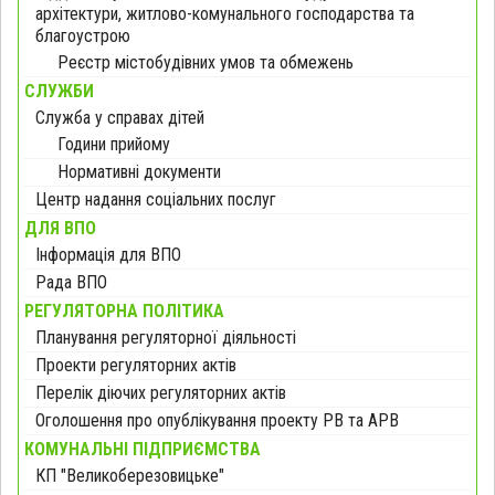
архітектури, житлово-комунального господарства та
благоустрою
Реєстр містобудівних умов та обмежень
СЛУЖБИ
Служба у справах дітей
Години прийому
Нормативні документи
Центр надання соціальних послуг
ДЛЯ ВПО
Інформація для ВПО
Рада ВПО
РЕГУЛЯТОРНА ПОЛІТИКА
Планування регуляторної діяльності
Проекти регуляторних актів
Перелік діючих регуляторних актів
Оголошення про опублікування проекту РВ та АРВ
КОМУНАЛЬНІ ПІДПРИЄМСТВА
КП "Великоберезовицьке"