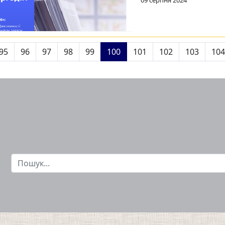
95
96
97
98
99
100
101
102
103
104
Пошук...