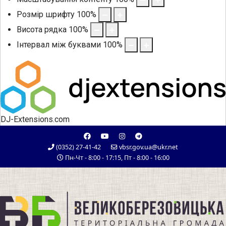
Розмір шрифту
100
%
Висота рядка
100
%
Інтервал між буквами
100
%
DJ-Extensions.com
(0352) 27-41-42
vbsr.gov.ua@ukr.net
Пн-Чт - 8:00 - 17:15, Пт - 8:00 - 16:00