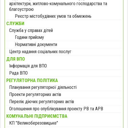
архітектури, житлово-комунального господарства та
благоустрою
Реєстр містобудівних умов та обмежень
СЛУЖБИ
Служба у справах дітей
Години прийому
Нормативні документи
Центр надання соціальних послуг
ДЛЯ ВПО
Інформація для ВПО
Рада ВПО
РЕГУЛЯТОРНА ПОЛІТИКА
Планування регуляторної діяльності
Проекти регуляторних актів
Перелік діючих регуляторних актів
Оголошення про опублікування проекту РВ та АРВ
КОМУНАЛЬНІ ПІДПРИЄМСТВА
КП "Великоберезовицьке"