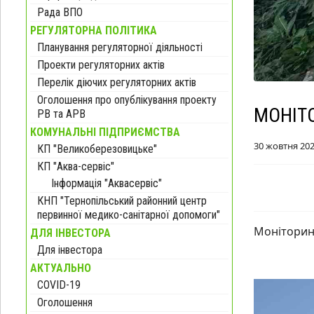
Рада ВПО
РЕГУЛЯТОРНА ПОЛІТИКА
Планування регуляторної діяльності
Проекти регуляторних актів
Перелік діючих регуляторних актів
Оголошення про опублікування проекту
МОНІТО
РВ та АРВ
КОМУНАЛЬНІ ПІДПРИЄМСТВА
30 жовтня 20
КП "Великоберезовицьке"
КП "Аква-сервіс"
Інформація "Аквасервіс"
КНП "Тернопільський районний центр
первинної медико-санітарної допомоги"
Моніторинг
ДЛЯ ІНВЕСТОРА
Для інвестора
АКТУАЛЬНО
COVID-19
Оголошення