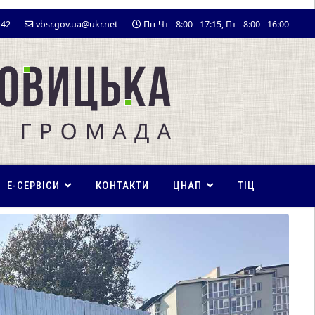
-42
vbsr.gov.ua@ukr.net
Пн-Чт - 8:00 - 17:15, Пт - 8:00 - 16:00
E-СЕРВІСИ
КОНТАКТИ
ЦНАП
ТІЦ